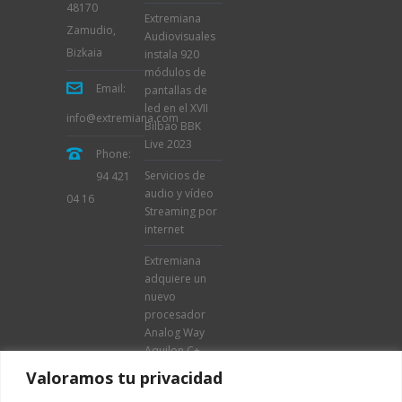
48170
Extremiana
Zamudio,
Audiovisuales
Bizkaia
instala 920
módulos de
Email:
pantallas de
led en el XVII
info@extremiana.com
Bilbao BBK
Live 2023
Phone:
Servicios de
94 421
audio y vídeo
04 16
Streaming por
internet
Extremiana
adquiere un
nuevo
procesador
Analog Way
Aquilon C+
Valoramos tu privacidad