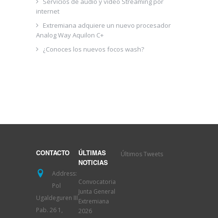
Servicios de audio y vídeo Streaming por
internet
Extremiana adquiere un nuevo procesador
Analog Way Aquilon C+
¿Conoces los nuevos focos wash?
Últimos Tweets
CONTACTO
ÚLTIMAS
NOTICIAS
Address:
Convocatoria
Pol
Junta General
Ugaldeguren III
Extremiana
Pab. 26 1,
2026