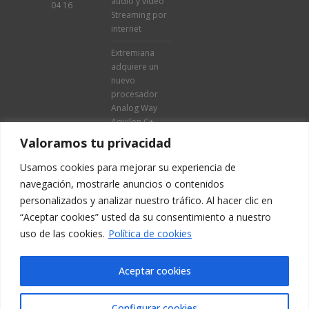
audio y vídeo
04 16
Streaming por
internet
Extremiana
adquiere un
nuevo
procesador
Analog Way
Aquilon C+
Valoramos tu privacidad
Usamos cookies para mejorar su experiencia de
navegación, mostrarle anuncios o contenidos
personalizados y analizar nuestro tráfico. Al hacer clic en
“Aceptar cookies” usted da su consentimiento a nuestro
uso de las cookies.
Política de cookies
Aviso legal
·
Aceptar cookies
Política de
privacidad
Configurar cookies
·
Política de