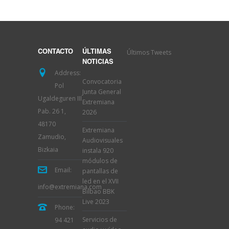
Últimos Tweets
CONTACTO
ÚLTIMAS
NOTICIAS
Address:
Convocatoria
Pol
Junta General
Ugaldeguren III
Extremiana
Pab. 26 1,
2026
48170
Extremiana
Zamudio,
Audiovisuales
Bizkaia
instala 920
módulos de
Email:
pantallas de
led en el XVII
info@extremiana.com
Bilbao BBK
Live 2023
Phone:
Servicios de
94 421