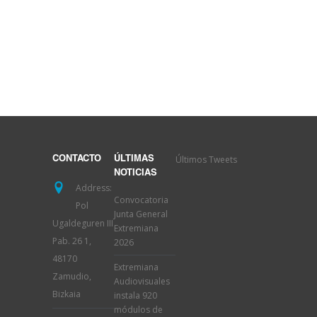
Últimos Tweets
CONTACTO
ÚLTIMAS
NOTICIAS
Address:
Convocatoria
Pol
Junta General
Ugaldeguren III
Extremiana
Pab. 26 1,
2026
48170
Extremiana
Zamudio,
Audiovisuales
Bizkaia
instala 920
módulos de