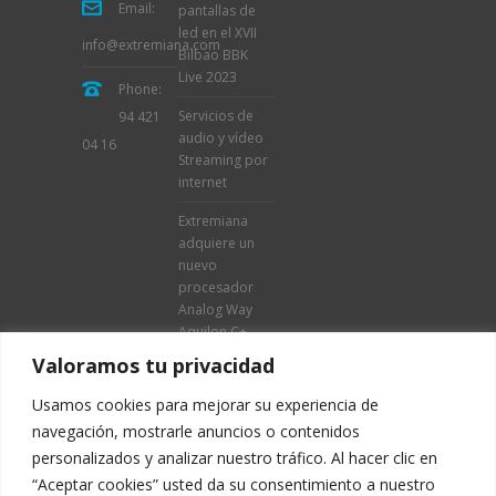
Email:
pantallas de
led en el XVII
info@extremiana.com
Bilbao BBK
Live 2023
Phone:
Servicios de
94 421
audio y vídeo
04 16
Streaming por
internet
Extremiana
adquiere un
nuevo
procesador
Analog Way
Aquilon C+
Valoramos tu privacidad
Usamos cookies para mejorar su experiencia de
navegación, mostrarle anuncios o contenidos
personalizados y analizar nuestro tráfico. Al hacer clic en
“Aceptar cookies” usted da su consentimiento a nuestro