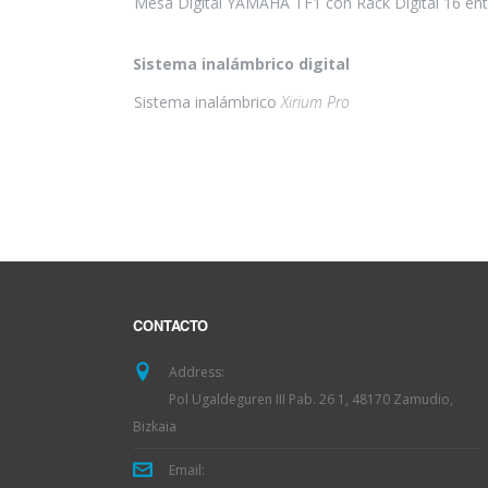
Mesa Digital YAMAHA TF1 con Rack Digital 16 entr
Sistema inalámbrico digital
Sistema inalámbrico
Xirium Pro
CONTACTO
Address:
Pol Ugaldeguren III Pab. 26 1, 48170 Zamudio,
Bizkaia
Email: