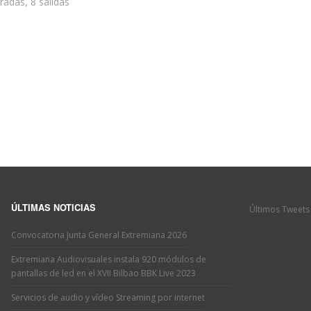
adas, 8 salidas
Últimos Tweets
ÚLTIMAS NOTICIAS
Convocatoria Junta General Extremiana 2026
Extremiana Audiovisuales instala 920 módulos de
pantallas de led en el XVII Bilbao BBK Live 2023
Servicios de audio y vídeo Streaming por internet