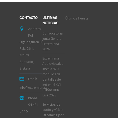
Últimos Tweets
CONTACTO
ÚLTIMAS
NOTICIAS
Address:
Convocatoria
Pol
Junta General
Ugaldeguren III
Extremiana
Pab. 26 1,
2026
48170
Extremiana
Zamudio,
Audiovisuales
Bizkaia
instala 920
módulos de
Email:
pantallas de
led en el XVII
info@extremiana.com
Bilbao BBK
Live 2023
Phone:
Servicios de
94 421
audio y vídeo
04 16
Streaming por