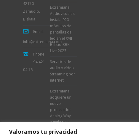
48170
Extremiana
Zamudio,
Audiovisuales
Bizkaia
instala 920
módulos de
Email:
pantallas de
led en el XVII
info@extremiana.com
Bilbao BBK
Live 2023
Phone:
Servicios de
94 421
audio y vídeo
04 16
Streaming por
internet
Extremiana
adquiere un
nuevo
procesador
Analog Way
Aquilon C+
Valoramos tu privacidad