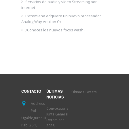
Servicios de audio y vídeo Streaming por
internet
Extremiana adquiere un nuevo procesador
Analog Way Aquilon C+
¿Conoces los nuevos focos wash?
Últimos Tweets
CONTACTO
ÚLTIMAS
NOTICIAS
Address:
Convocatoria
Pol
Junta General
Ugaldeguren III
Extremiana
Pab. 26 1,
2026