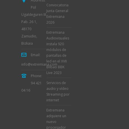
Address:
Convocatoria
Pol
Junta General
Ugaldeguren III
Extremiana
Pab. 26 1,
2026
48170
Extremiana
Zamudio,
Audiovisuales
Bizkaia
instala 920
módulos de
Email:
pantallas de
led en el XVII
info@extremiana.com
Bilbao BBK
Live 2023
Phone:
Servicios de
94 421
audio y vídeo
04 16
Streaming por
internet
Extremiana
adquiere un
nuevo
procesador