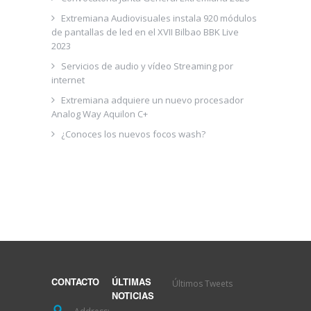
Extremiana Audiovisuales instala 920 módulos
de pantallas de led en el XVII Bilbao BBK Live
2023
Servicios de audio y vídeo Streaming por
internet
Extremiana adquiere un nuevo procesador
Analog Way Aquilon C+
¿Conoces los nuevos focos wash?
Últimos Tweets
CONTACTO
ÚLTIMAS
NOTICIAS